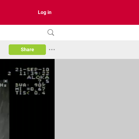
Log in
Share