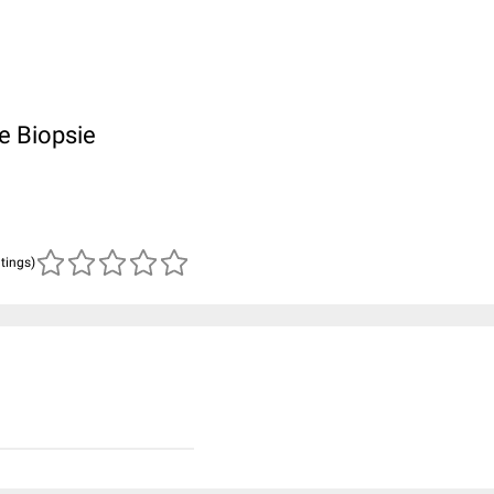
e Biopsie
atings)