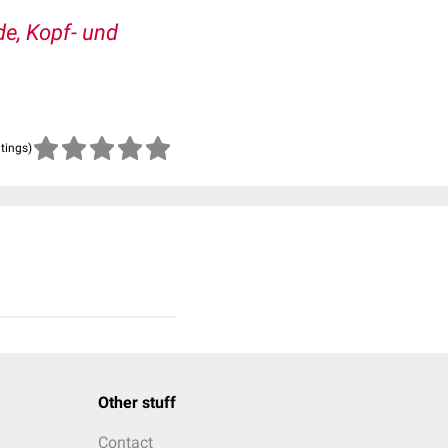
de, Kopf- und
atings)
Other stuff
Contact