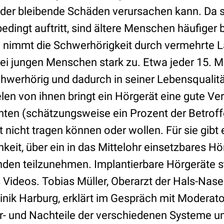
der bleibende Schäden verursachen kann. Da s
dingt auftritt, sind ältere Menschen häufiger b
le nimmt die Schwerhörigkeit durch vermehrte 
ei jungen Menschen stark zu. Etwa jeder 15. M
chwerhörig und dadurch in seiner Lebensqualitä
len von ihnen bringt ein Hörgerät eine gute V
nten (schätzungsweise ein Prozent der Betroffe
nicht tragen können oder wollen. Für sie gibt e
keit, über ein in das Mittelohr einsetzbares H
nden teilzunehmen. Implantierbare Hörgeräte 
s Videos. Tobias Müller, Oberarzt der Hals-Nas
linik Harburg, erklärt im Gespräch mit Moderat
- und Nachteile der verschiedenen Systeme u