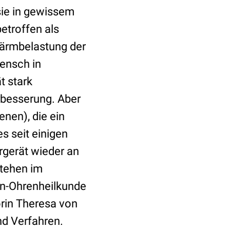
ie in gewissem
etroffen als
Lärmbelastung der
ensch in
t stark
erbesserung. Aber
nen), die ein
s seit einigen
örgerät wieder an
stehen im
en-Ohrenheilkunde
orin Theresa von
nd Verfahren.