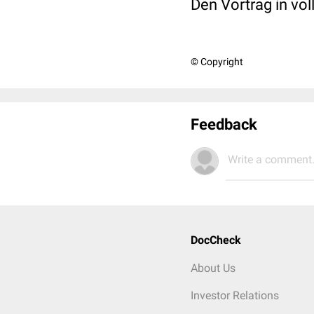
Den Vortrag in vol
© Copyright
Feedback
Write a comment.
DocCheck
About Us
Investor Relations