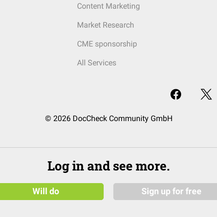
Content Marketing
Market Research
CME sponsorship
All Services
© 2026 DocCheck Community GmbH
Log in and see more.
Will do
Sign up for free