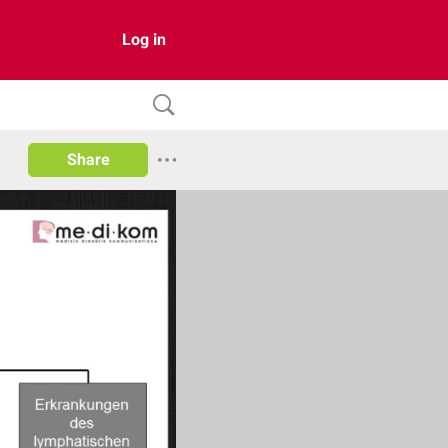
Log in
Share