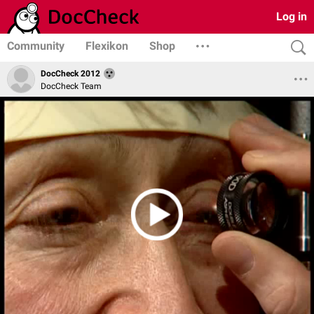
Log in
Community
Flexikon
Shop
DocCheck 2012
DocCheck Team