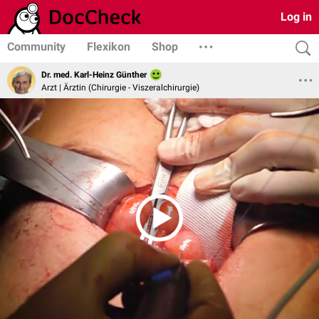
Log in
Community
Flexikon
Shop
Dr. med. Karl-Heinz Günther
Arzt | Ärztin (Chirurgie - Viszeralchirurgie)