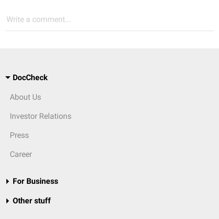
Write a comment...
DocCheck
About Us
Investor Relations
Press
Career
For Business
Other stuff