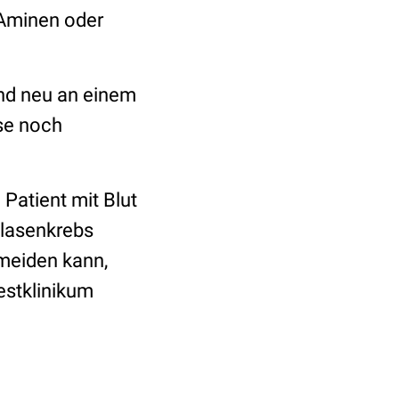
Aminen oder
nd neu an einem
ose noch
 Patient mit Blut
Blasenkrebs
rmeiden kann,
estklinikum