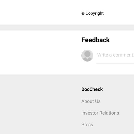
© Copyright
Feedback
Write a comment.
DocCheck
About Us
Investor Relations
Press