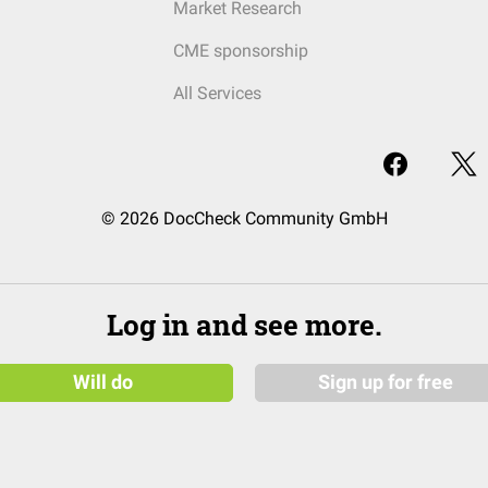
Market Research
CME sponsorship
All Services
© 2026 DocCheck Community GmbH
Log in and see more.
Will do
Sign up for free