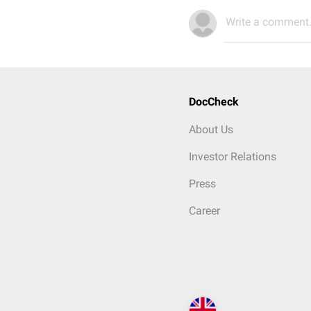
Write a comment.
DocCheck
About Us
Investor Relations
Press
Career