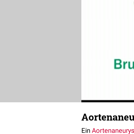
Aortenane
Ein
Aortenaneury