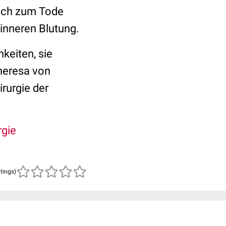
lich zum Tode
 inneren Blutung.
keiten, sie
Theresa von
rurgie der
rgie
atings)