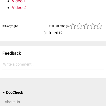
Video 1
Video 2
© Copyright
(0 ratings)
31.01.2012
Feedback
Write a comment...
DocCheck
About Us