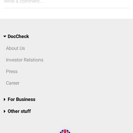
Write a comment...
DocCheck
About Us
Investor Relations
Press
Career
For Business
Other stuff