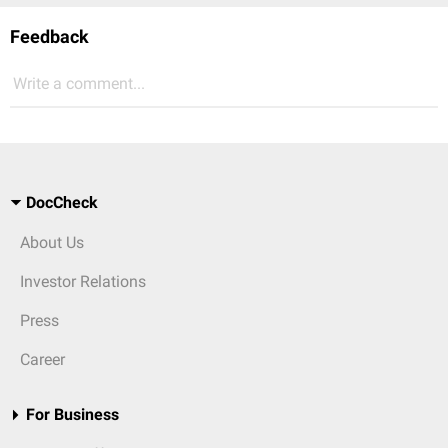
Feedback
Write a comment...
DocCheck
About Us
Investor Relations
Press
Career
For Business