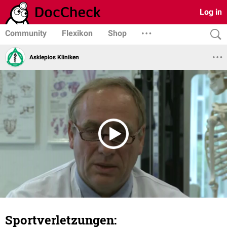
Log in
Community
Flexikon
Shop
Asklepios Kliniken
Sportverletzungen: