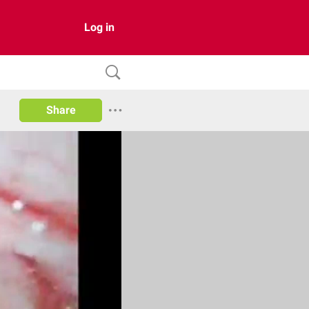
Log in
Share