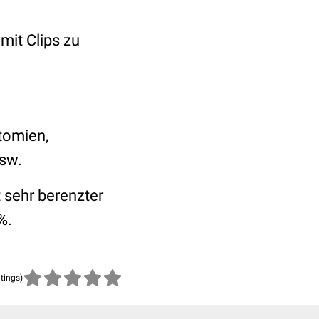
 mit Clips zu
tomien,
usw.
 sehr berenzter
%.
atings)