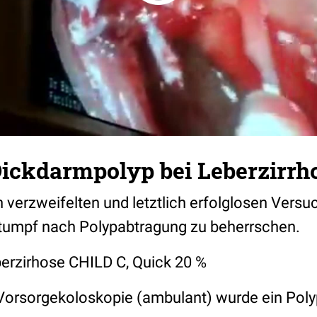
Dickdarmpolyp bei Leberzirrh
n verzweifelten und letztlich erfolglosen Vers
tumpf nach Polypabtragung zu beherrschen.
berzirhose CHILD C, Quick 20 %
Vorsorgekoloskopie (ambulant) wurde ein Pol