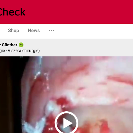
Shop
News
z Günther
gie - Viszeralchirurgie)