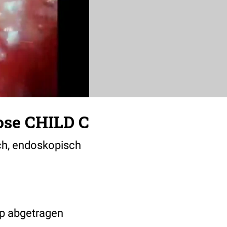
ose CHILD C
uch, endoskopisch
yp abgetragen