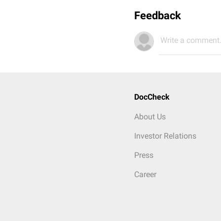
Feedback
Write a comment.
DocCheck
About Us
Investor Relations
Press
Career