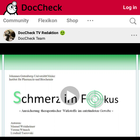
Log in
Community
Flexikon
Shop
DocCheck TV Redaktion
DocCheck Team