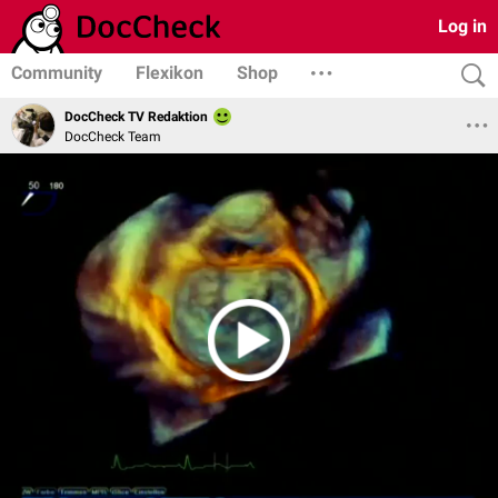
Log in
Community
Flexikon
Shop
DocCheck TV Redaktion
DocCheck Team