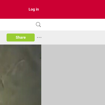
Log in
Share