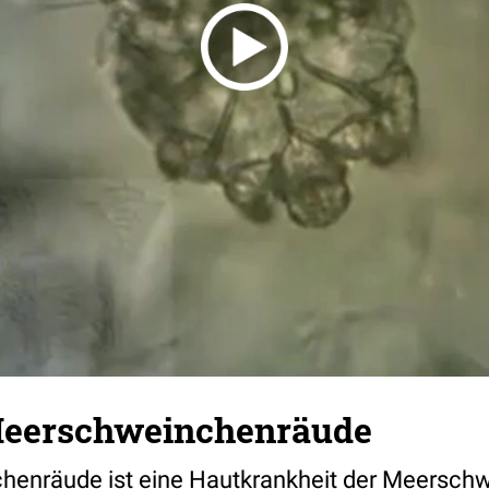
Meerschweinchenräude
enräude ist eine Hautkrankheit der Meerschw