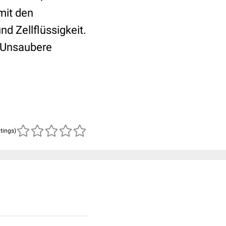
mit den
d Zellflüssigkeit.
. Unsaubere
atings)