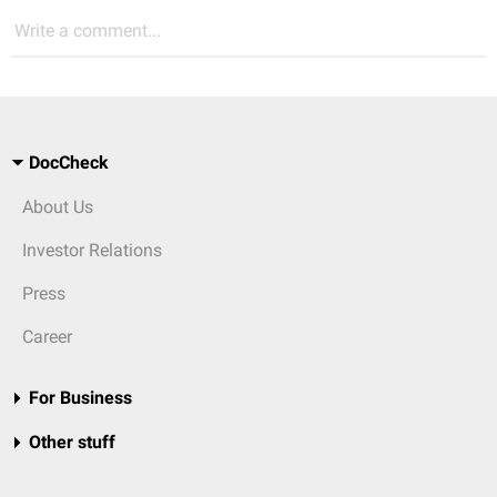
Write a comment...
DocCheck
About Us
Investor Relations
Press
Career
For Business
Other stuff