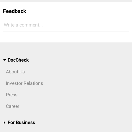
Feedback
Write a comment...
DocCheck
About Us
Investor Relations
Press
Career
For Business