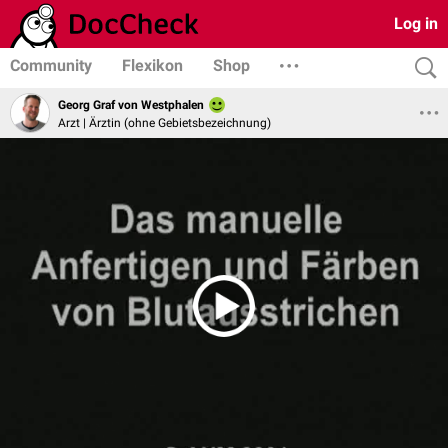
Log in
Community
Flexikon
Shop
Georg Graf von Westphalen
Arzt | Ärztin (ohne Gebietsbezeichnung)