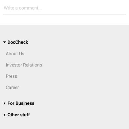
Write a comment...
DocCheck
About Us
Investor Relations
Press
Career
For Business
Other stuff