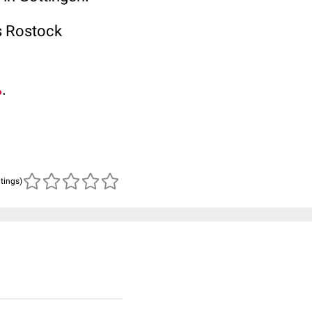
 Rostock
ß
.
atings)