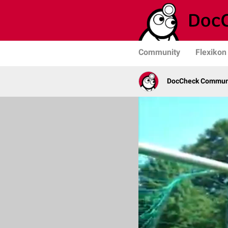
Community
Flexikon
DocCheck Commun