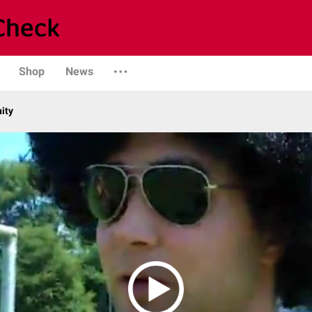
Shop
News
ity