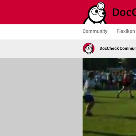
Community
Flexikon
DocCheck Commun