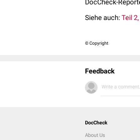
DocCheck-Reporter
Siehe auch:
Teil 2
© Copyright
Feedback
Write a comment.
DocCheck
About Us