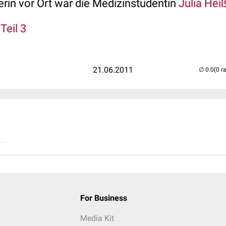
in vor Ort war die Medizinstudentin
Julia Hei
,
Teil 3
21.06.2011
(0 r
..
For Business
Media Kit