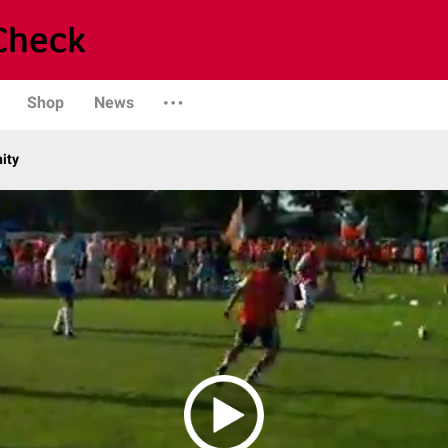
Shop
News
ity