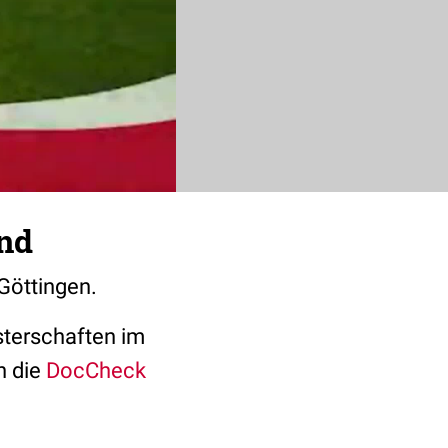
und
Göttingen.
sterschaften im
h die
DocCheck