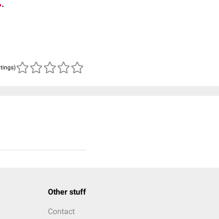
ß
.
atings)
Other stuff
Contact