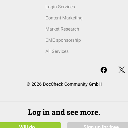
Login Services
Content Marketing
Market Research
CME sponsorship
All Services
© 2026 DocCheck Community GmbH
Log in and see more.
Will do
Sign up for free