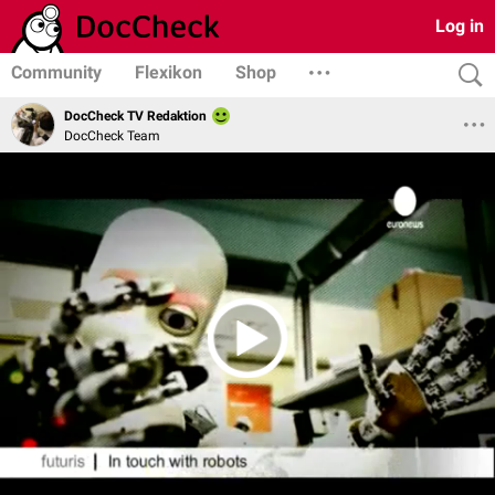
Log in
Community
Flexikon
Shop
DocCheck TV Redaktion
DocCheck Team