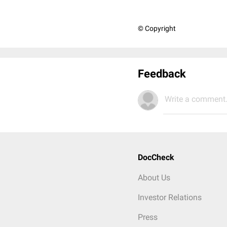
© Copyright
Feedback
Write a comment.
DocCheck
About Us
Investor Relations
Press