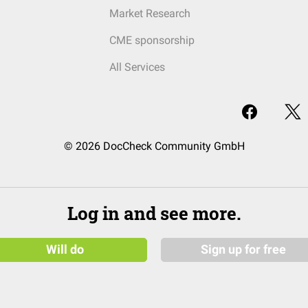
Market Research
CME sponsorship
All Services
© 2026 DocCheck Community GmbH
Log in and see more.
Will do
Sign up for free