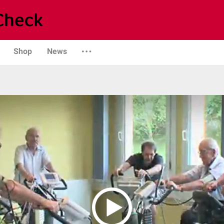
Shop
News