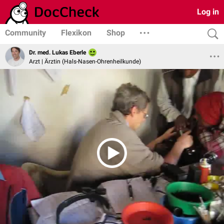
Log in
Community
Flexikon
Shop
Dr. med. Lukas Eberle
Arzt | Ärztin (Hals-Nasen-Ohrenheilkunde)