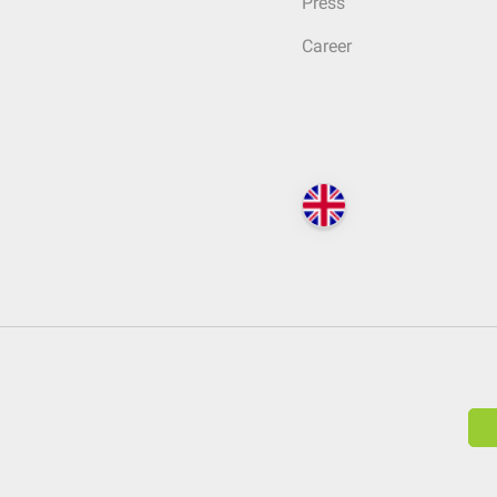
Press
Career