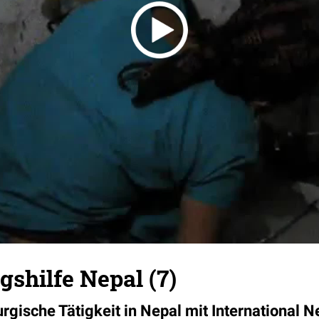
shilfe Nepal (7)
urgische Tätigkeit in Nepal mit International N