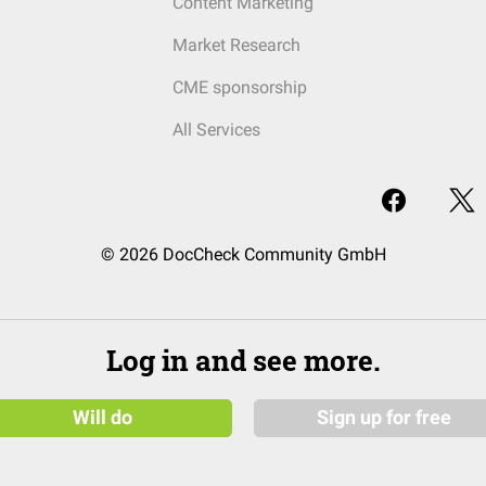
Content Marketing
Market Research
CME sponsorship
All Services
© 2026 DocCheck Community GmbH
Log in and see more.
Will do
Sign up for free