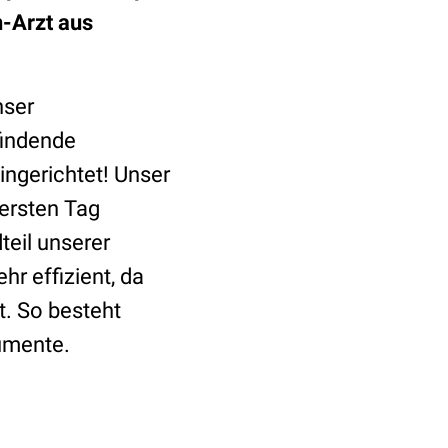
n-Arzt aus
nser
tfindende
ingerichtet! Unser
ersten Tag
dteil unserer
hr effizient, da
t. So besteht
rumente.