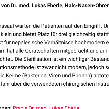
 von Dr. med. Lukas Eberle, Hals-Nasen-Ohre
ssaal warten die Patienten auf den Eingriff. U
klein und bietet Platz für drei gleichzeitig stat
st für nepalesische Verhältnisse hochmodern e
m hat alle Gerätschaften mitgebracht und am 
chtet. Die Sterilisation ist ein wichtiger Bestan
isationsmethode ist zwar nicht modern, jedoch se
lle Keime (Bakterien, Viren und Prionen) abtöte
efahr über die verwendeten chirurgischen Inst
ionen:
Praxis Dr. med. Lukas Eberle