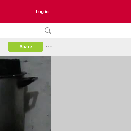
Log in
Share