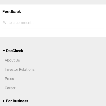
Feedback
Write a comment...
DocCheck
About Us
Investor Relations
Press
Career
For Business