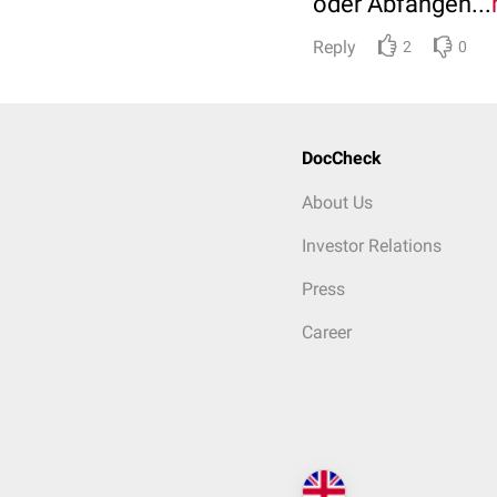
oder Abfangen...
Reply
2
0
DocCheck
About Us
Investor Relations
Press
Career