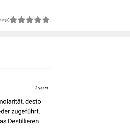
atings)
3 years
olarität, desto
der zugeführt.
s Destillieren