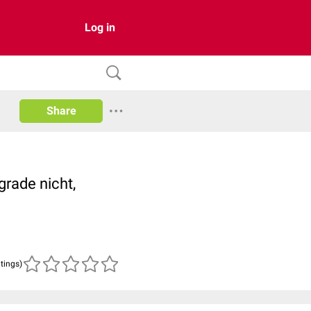
Log in
Share
grade nicht,
atings)