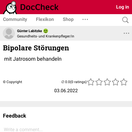
Log in
Community
Flexikon
Shop
Günter Labitzke
Gesundheits- und Krankenpfleger/in
Bipolare Störungen
mit Jatrosom behandeln
© Copyright
(0 ratings)
03.06.2022
Feedback
Write a comment...