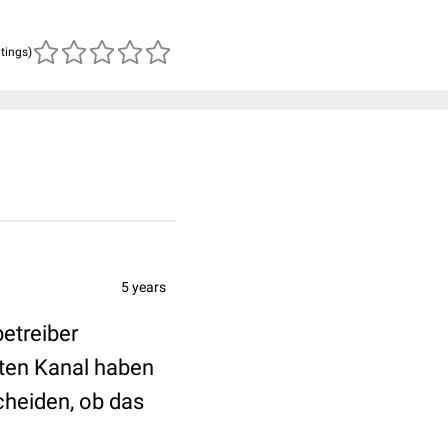
atings)
5 years
betreiber
lten Kanal haben
cheiden, ob das