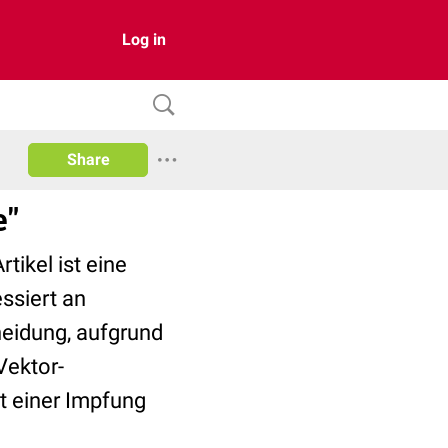
Log in
Share
e"
ikel ist eine
essiert an
heidung, aufgrund
Vektor-
ät einer Impfung