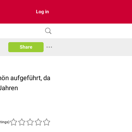
Log in
Share
hön aufgeführt, da
 Jahren
atings)