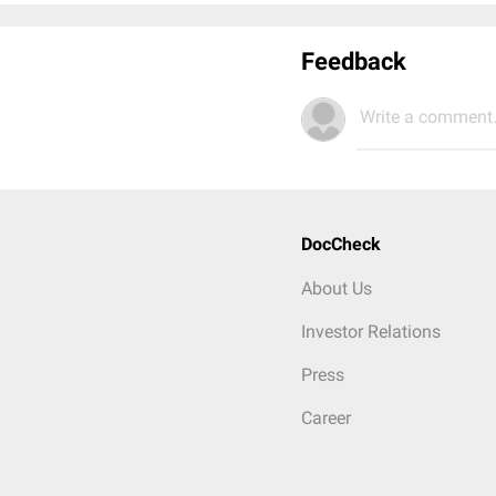
Feedback
Write a comment.
DocCheck
About Us
Investor Relations
Press
Career