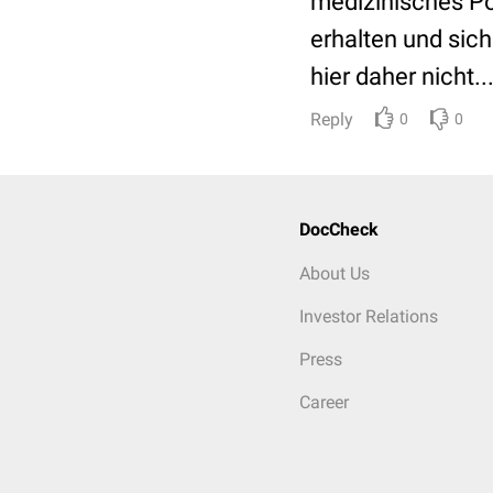
medizinisches Po
erhalten und sic
hier daher nicht..
Reply
0
0
DocCheck
About Us
Investor Relations
Press
Career