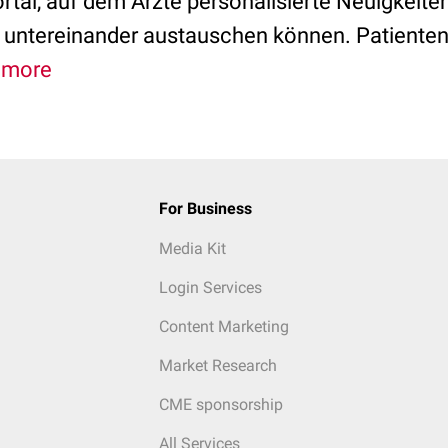
rtal, auf dem Ärzte personalisierte Neuigkeite
h untereinander austauschen können. Patiente
.
more
For Business
Media Kit
Login Services
Content Marketing
Market Research
CME sponsorship
All Services