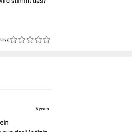
wird stimmt das?
atings)
6 years
ein