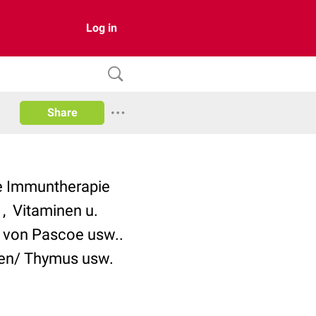
Log in
Share
ne Immuntherapie
, Vitaminen u.
n von Pascoe usw..
llen/ Thymus usw.