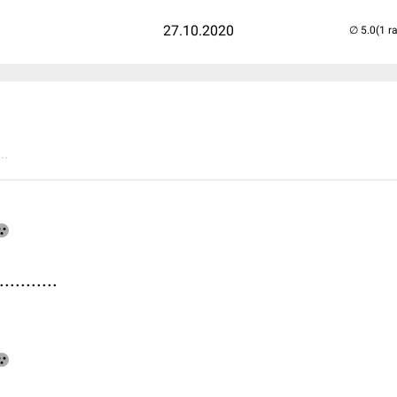
27.10.2020
(1 r
..
..........