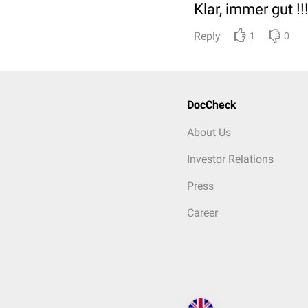
Klar, immer gut !!
Reply
1
0
DocCheck
About Us
Investor Relations
Press
Career