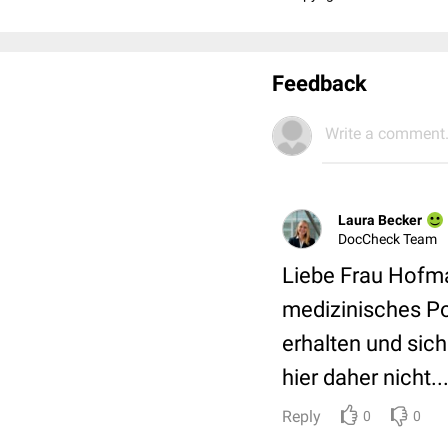
Feedback
Write a comment.
Laura Becker
DocCheck Team
Liebe Frau Hofma
medizinisches Po
erhalten und sic
hier daher nicht..
Reply
0
0