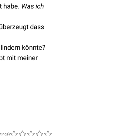
t habe.
Was ich
 überzeugt dass
lindern könnte?
pt mit meiner
atings)