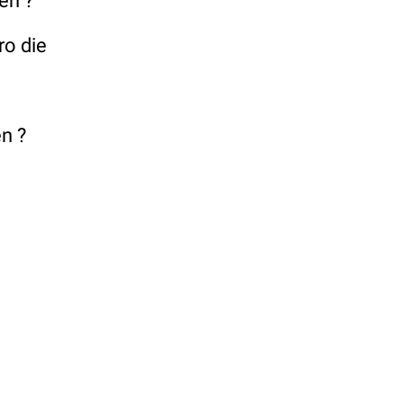
en ?
ro die
n ?