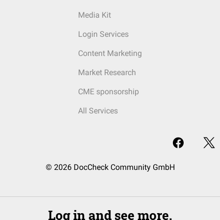
Media Kit
Login Services
Content Marketing
Market Research
CME sponsorship
All Services
© 2026 DocCheck Community GmbH
Log in and see more.