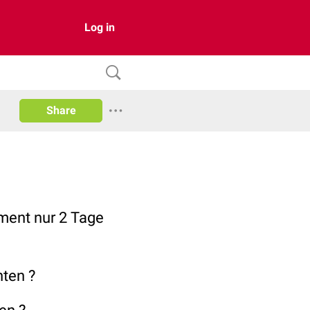
Log in
Share
ament nur 2 Tage
nten ?