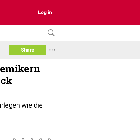
Log in
Share
demikern
eck
rlegen wie die