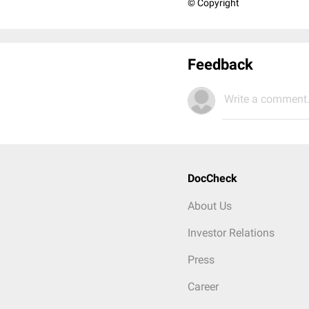
© Copyright
Feedback
Write a comment.
DocCheck
About Us
Investor Relations
Press
Career