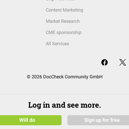
Content Marketing
Market Research
CME sponsorship
All Services
© 2026 DocCheck Community GmbH
Log in and see more.
Will do
Sign up for free