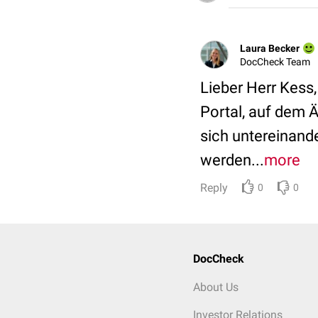
Laura Becker
DocCheck Team
Lieber Herr Kess,
Portal, auf dem Ä
sich untereinand
werden...
more
Reply
0
0
DocCheck
About Us
Investor Relations