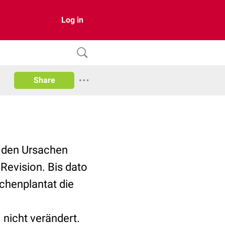
Log in
Share
u
den Ursachen
 Revision. Bis dato
ächenplantat die
 nicht verändert.