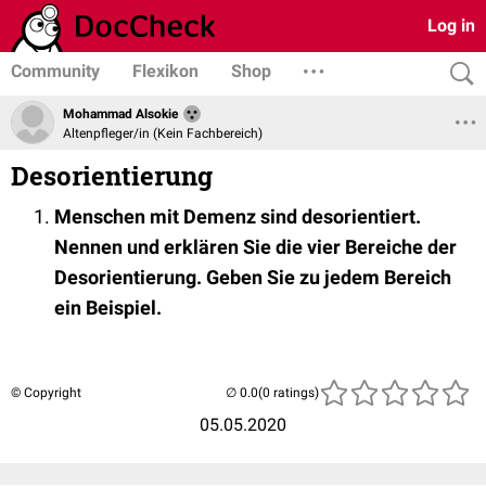
Log in
Community
Flexikon
Shop
Mohammad Alsokie
Altenpfleger/in (Kein Fachbereich)
Desorientierung
Menschen mit Demenz sind desorientiert.
Nennen und erkl
äre
n Sie die vier Bereiche der
Desorientierung. Geben Sie zu jedem Bereich
ein Beispiel.
© Copyright
(0 ratings)
05.05.2020