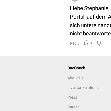
Liebe Stephanie,
Portal, auf dem Ä
sich untereinand
nicht beantwortet
Reply
0
0
DocCheck
About Us
Investor Relations
Press
Career