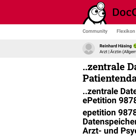
Community
Flexikon
Reinhard Häsing
Arzt | Ärztin (Allg
..zentrale 
Patientenda
..zentrale Da
ePetition 987
epetition 987
Datenspeiche
Arzt- und Psy