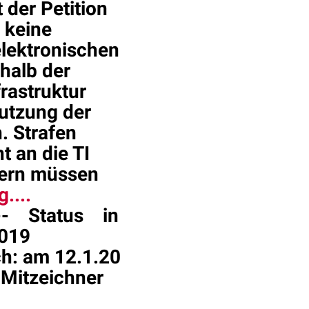
 der Petition
 keine
 elektronischen
halb der
rastruktur
Nutzung der
. Strafen
t an die TI
dern müssen
....
-- Status in
2019
h: am 12.1.20
-Mitzeichner