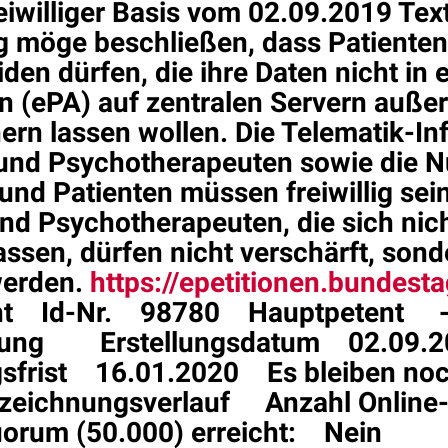
reiwilliger Basis vom 02.09.2019 Text
 möge beschließen, dass Patienten
iden dürfen, die ihre Daten nicht in
n (ePA) auf zentralen Servern außer
ern lassen wollen. Die Telematik-Inf
e und Psychotherapeuten sowie die 
und Patienten müssen freiwillig sein
nd Psychotherapeuten, die sich nich
assen, dürfen nicht verschärft, son
werden.
https://epetitionen.bundestag
icht Id-Nr. 98780 Hauptpetent 
hnung Erstellungsdatum 02.09.
sfrist 16.01.2020 Es bleiben noc
eichnungsverlauf Anzahl Online
um (50.000) erreicht: Nein