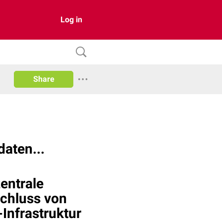
Log in
Share
daten...
entrale
chluss von
Infrastruktur