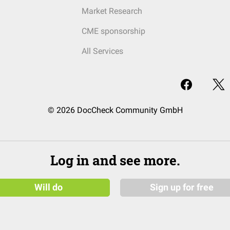
Market Research
CME sponsorship
All Services
© 2026 DocCheck Community GmbH
Log in and see more.
Will do
Sign up for free