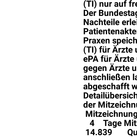
(TI) nur auf f
Der Bundestag
Nachteile erle
Patientenakte
Praxen speich
(TI) für Ärzt
ePA für Ärzte 
gegen Ärzte u
anschließen l
abgeschafft 
Detailübers
der Mitzeic
Mitzeichnung
4 Tage Mitz
14.839 Quor