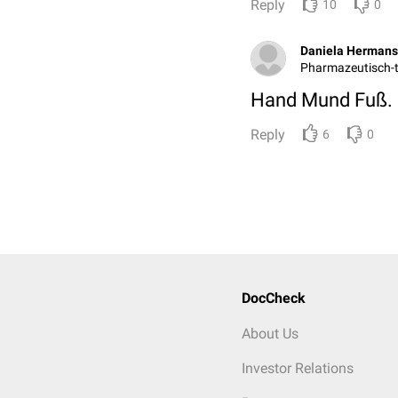
Reply
10
0
Daniela Hermans
Pharmazeutisch-t
Hand Mund Fuß. K
Reply
6
0
DocCheck
About Us
Investor Relations