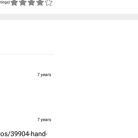
atings)
7 years
7 years
tos/39904-hand-