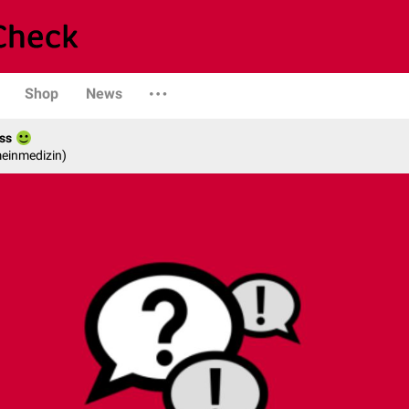
Shop
News
ss
emeinmedizin)