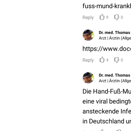
fuss-mund-krank
Reply
9
0
Dr. med. Thomas 
Arzt | Ärztin (All
https://www.doc
Reply
4
0
Dr. med. Thomas 
Arzt | Ärztin (All
Die Hand-Fuß-Mu
eine viral bedin
ansteckende Infe
in Deutschland u