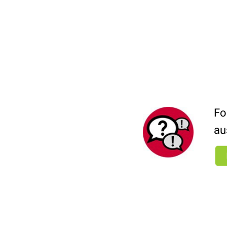
Fo
au