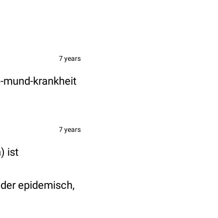
7 years
-mund-krankheit
7 years
 ist
eder epidemisch,