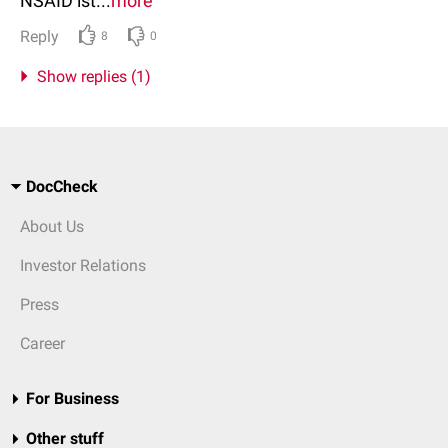
NSAID ist...
more
Reply
8
0
Show replies (1)
DocCheck
About Us
Investor Relations
Press
Career
For Business
Other stuff