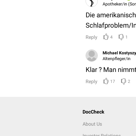
Apotheker/in (Son
Die amerikanische
Schlafproblem/I
Reply
4
1
Michael Kostysz
Altenpfleger/in
Klar ? Man nimmt
Reply
17
2
DocCheck
About Us
Investor Relations