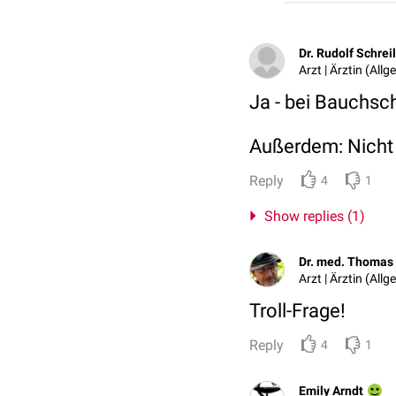
Dr. Rudolf Schreil
Arzt | Ärztin (All
Ja - bei Bauchsch
Außerdem: Nicht s
Reply
4
1
Show replies (1)
Dr. med. Thomas 
Arzt | Ärztin (All
Troll-Frage!
Reply
4
1
Emily Arndt