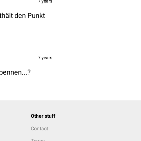
7 years
thält den Punkt
7 years
pennen...?
Other stuff
Contact
Terms