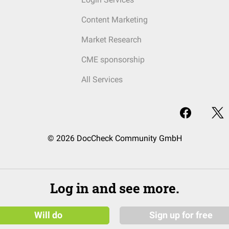
Content Marketing
Market Research
CME sponsorship
All Services
© 2026 DocCheck Community GmbH
Log in and see more.
Will do
Sign up for free