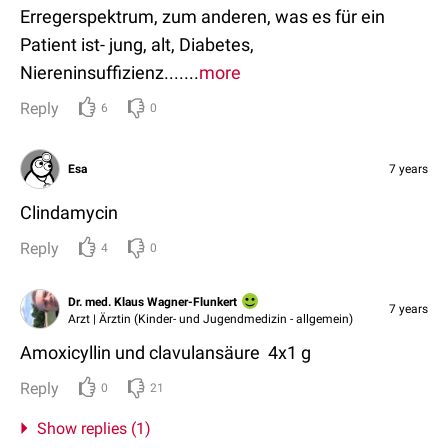
Erregerspektrum, zum anderen, was es für ein
Patient ist- jung, alt, Diabetes,
Niereninsuffizienz.......
more
Reply
6
0
Esa
7 years
Clindamycin
Reply
4
0
Dr. med. Klaus Wagner-Flunkert
7 years
Arzt | Ärztin (Kinder- und Jugendmedizin - allgemein)
Amoxicyllin und clavulansäure 4x1 g
Reply
0
21
Show replies (1)