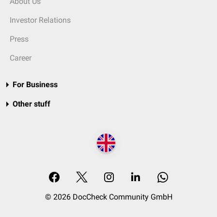
About Us
Investor Relations
Press
Career
For Business
Other stuff
© 2026 DocCheck Community GmbH