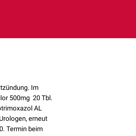
etzündung. Im
clor 500mg 20 Tbl.
trimoxazol AL
Urologen, erneut
0. Termin beim