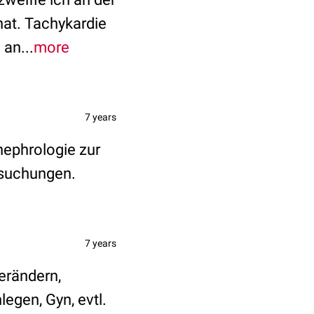
hat. Tachykardie
an...
more
7 years
nephrologie zur
rsuchungen.
7 years
erändern,
egen, Gyn, evtl.