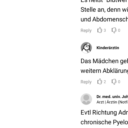
Stelle an, denn 
und Abdomenschmer
Reply
3
0
Kinderärztin
Das Mädchen gehör
weitern Abkläru
Reply
2
0
Dr. med. univ. J
Arzt | Ärztin (Not
Evtl Richtung Ad
chronische Pyelon