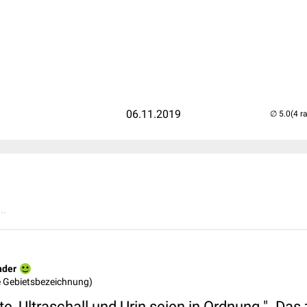
06.11.2019
(4 r
..
nder
ne Gebietsbezeichnung)
te, Ultraschall und Urin seien in Ordnung ". Das 