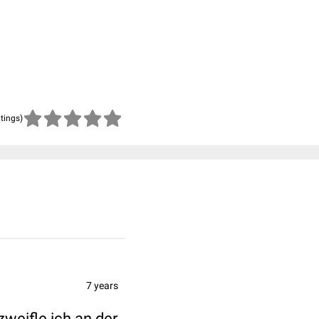
atings)
7 years
zweifle ich an der