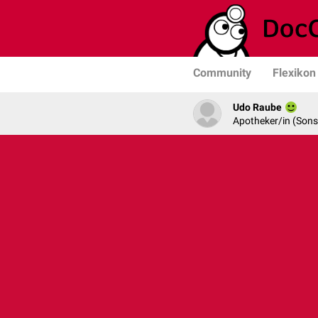
Community
Flexikon
Udo Raube
Apotheker/in (Sons