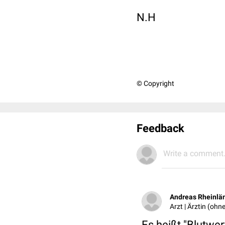
N.H
© Copyright
Feedback
Write a comment.
Andreas Rheinlä
Arzt | Ärztin (oh
Es heißt "Blutwer