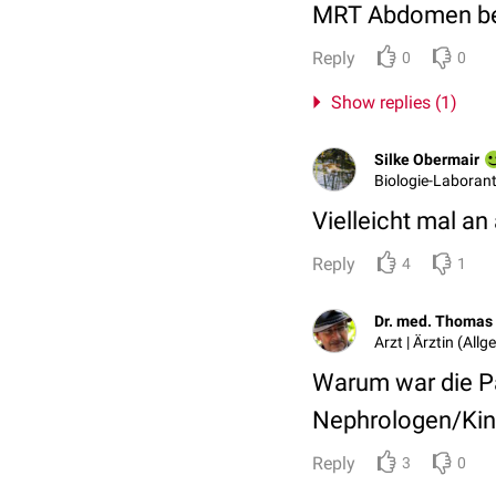
MRT Abdomen bei
Reply
0
0
Show replies (1)
Silke Obermair
Biologie-Laborant
Vielleicht mal a
Reply
4
1
Dr. med. Thomas 
Arzt | Ärztin (All
Warum war die Pa
Nephrologen/Kind
Reply
3
0