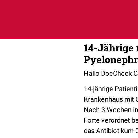
14-Jährige
Pyelonephri
Hallo DocCheck C
14-jährige Patien
Krankenhaus mit C
Nach 3 Wochen im
Forte verordnet b
das Antibiotikum