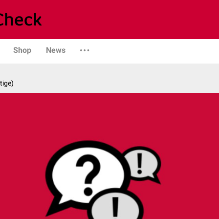
Shop
News
tige)