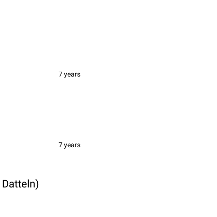
7 years
7 years
 Datteln)