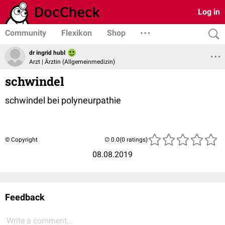
Log in
Community
Flexikon
Shop
dr ingrid hubl
Arzt | Ärztin (Allgemeinmedizin)
schwindel
schwindel bei polyneurpathie
© Copyright
(0 ratings)
08.08.2019
Feedback
Write a comment...