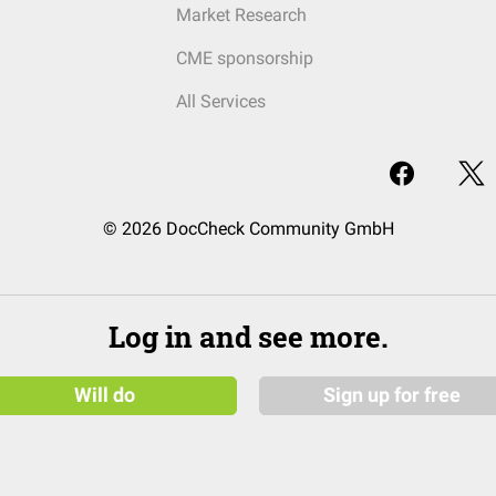
Market Research
CME sponsorship
All Services
© 2026 DocCheck Community GmbH
Log in and see more.
Will do
Sign up for free