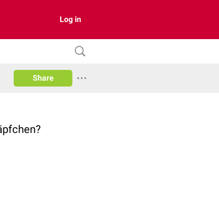
Log in
Share
Zäpfchen?