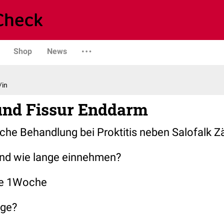
Shop
News
/in
und Fissur Enddarm
iche Behandlung bei Proktitis neben Salofalk 
nd wie lange einnehmen?
se 1Woche
age?