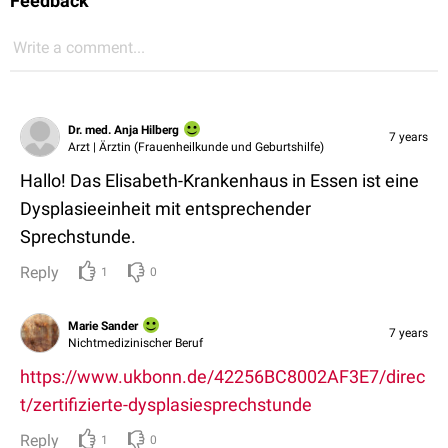
Feedback
Write a comment...
Dr. med. Anja Hilberg
7 years
Arzt | Ärztin (Frauenheilkunde und Geburtshilfe)
Hallo! Das Elisabeth-Krankenhaus in Essen ist eine
Dysplasieeinheit mit entsprechender
Sprechstunde.
Reply
1
0
Marie Sander
7 years
Nichtmedizinischer Beruf
https://www.ukbonn.de/42256BC8002AF3E7/direc
t/zertifizierte-dysplasiesprechstunde
Reply
1
0