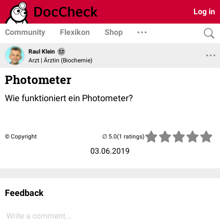
Log in
Community
Flexikon
Shop
Raul Klein
Arzt | Ärztin (Biochemie)
Photometer
Wie funktioniert ein Photometer?
© Copyright
(1 ratings)
03.06.2019
Feedback
Write a comment...