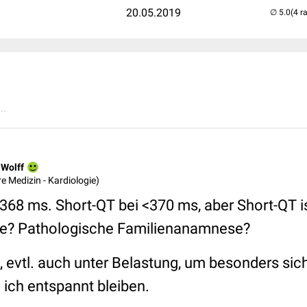
20.05.2019
(4 r
..
 Wolff
ere Medizin - Kardiologie)
68 ms. Short-QT bei <370 ms, aber Short-QT is
le? Pathologische Familienanamnese?
, evtl. auch unter Belastung, um besonders sic
ich entspannt bleiben.