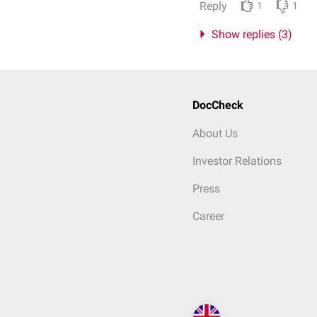
Reply
1
1
Show replies (3)
DocCheck
About Us
Investor Relations
Press
Career