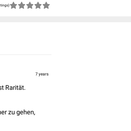
atings)
7 years
t Rarität.
her zu gehen,