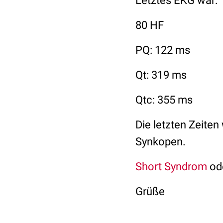
Letztes EKG war:
80 HF
PQ: 122 ms
Qt: 319 ms
Qtc: 355 ms
Die letzten Zeiten
Synkopen.
Short Syndrom
ode
Grüße