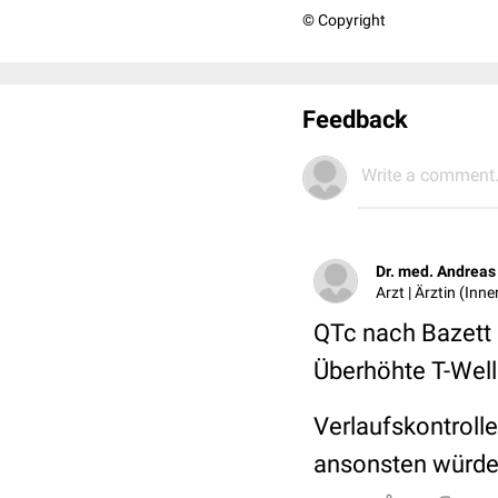
© Copyright
Feedback
Write a comment.
Dr. med. Andreas
Arzt | Ärztin (Inn
QTc nach Bazett 3
Überhöhte T-Wel
Verlaufskontrolle
ansonsten würde 