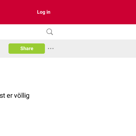
Log in
Share
t er völlig